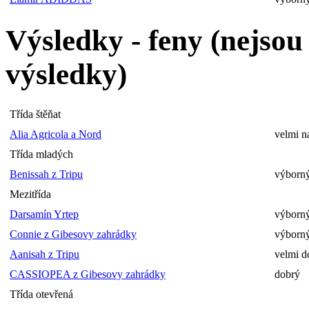
Výsledky - feny (nejso
výsledky)
Třída štěňat
Alia Agricola a Nord
velmi n
Třída mladých
Benissah z Tripu
výborný
Mezitřída
Darsamín Yrtep
výborný
Connie z Gibesovy zahrádky
výborný
Aanisah z Tripu
velmi d
CASSIOPEA z Gibesovy zahrádky
dobrý
Třída otevřená