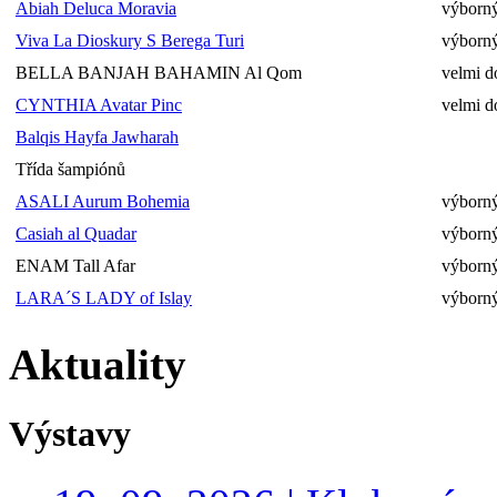
Abiah Deluca Moravia
výborný
Viva La Dioskury S Berega Turi
výborný
BELLA BANJAH BAHAMIN Al Qom
velmi d
CYNTHIA Avatar Pinc
velmi d
Balqis Hayfa Jawharah
Třída šampiónů
ASALI Aurum Bohemia
výborný
Casiah al Quadar
výborný
ENAM Tall Afar
výborný
LARA´S LADY of Islay
výborný
Aktuality
Výstavy