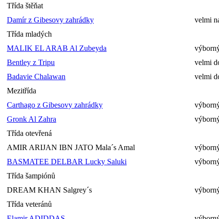
Třída štěňat
Damír z Gibesovy zahrádky
velmi n
Třída mladých
MALIK EL ARAB Al Zubeyda
výborný
Bentley z Tripu
velmi d
Badavie Chalawan
velmi d
Mezitřída
Carthago z Gibesovy zahrádky
výborný
Gronk Al Zahra
výborný
Třída otevřená
AMIR ARIJAN IBN JATO Mala´s Amal
výborný
BASMATEE DELBAR Lucky Saluki
výborný
Třída šampiónů
DREAM KHAN Salgrey´s
výborný
Třída veteránů
Elamir ADIDDAS
výborný