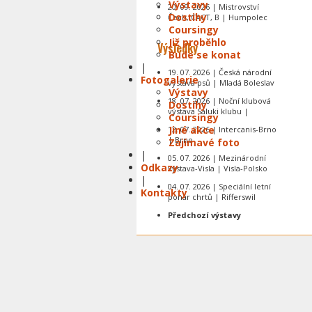
Výstavy
20. 09. 2026 | Mistrovství
Dostihy
Čech, CACT, B | Humpolec
Coursingy
Již proběhlo
Výsledky
Bude se konat
|
19. 07. 2026 | Česká národní
Fotogalerie
výstava psů | Mladá Boleslav
Výstavy
18. 07. 2026 | Noční klubová
Dostihy
výstava Saluki klubu |
Coursingy
Jiné akce
12. 07. 2026 | Intercanis-Brno
| Brno
Zajímavé foto
|
05. 07. 2026 | Mezinárodní
Odkazy
výstava-Visla | Visla-Polsko
|
04. 07. 2026 | Speciální letní
Kontakty
pohár chrtů | Rifferswil
Předchozí výstavy