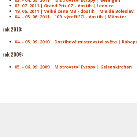
03. - 04. 09. 2011 | Mistrovství Evropy | Beringen
03. 07. 2011 | Grand Prix CZ - dostih | Lednice
19. 06. 2011 | Velká cena MB - dostih | Mlaldá Boleslav
04. - 05. 06. 2011 | 100. výročí FCI - dostih | Münster
rok 2010:
04. - 05. 09. 2010 | Dostihové mistrovství světa | Rába
rok 2009:
05. - 06. 09. 2009 | Mistrovství Evropy | Gelsenkirchen