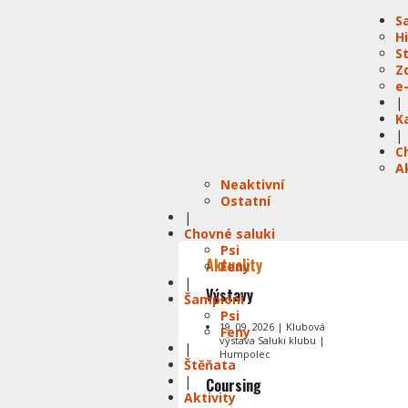
S
H
S
Z
e
|
K
|
C
A
Neaktivní
Ostatní
|
Chovné saluki
Psi
Aktuality
Feny
|
Výstavy
Šampióni
Psi
19. 09. 2026 | Klubová
Feny
výstava Saluki klubu |
|
Humpolec
Štěňata
|
Coursing
Aktivity