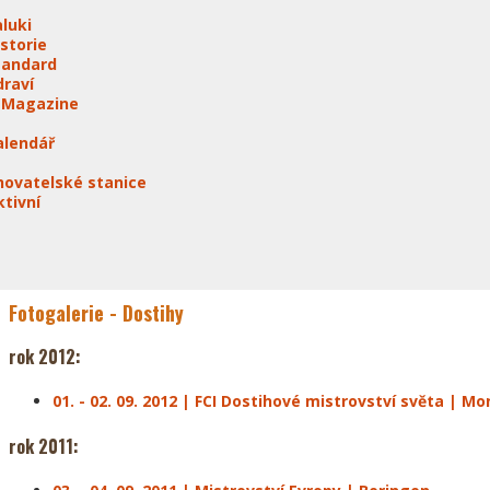
aluki
istorie
tandard
draví
-Magazine
alendář
hovatelské stanice
ktivní
Fotogalerie - Dostihy
rok 2012:
01. - 02. 09. 2012 | FCI Dostihové mistrovství světa | M
rok 2011: