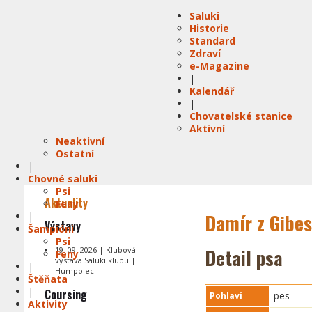
Saluki
Historie
Standard
Zdraví
e-Magazine
|
Kalendář
|
Chovatelské stanice
Aktivní
Neaktivní
Ostatní
|
Chovné saluki
Psi
Aktuality
Feny
Damír z Gibe
|
Výstavy
Šampióni
Psi
Detail psa
19. 09. 2026 | Klubová
Feny
výstava Saluki klubu |
|
Humpolec
Štěňata
|
Coursing
pes
Pohlaví
Aktivity