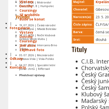
Výstavy
Krpelán
Majitel:
20. 09. 2026 | Mistrovství
Dostihy
Čech, CACT, B | Humpolec
Gibesová
Chovatel:
Coursingy
Již proběhlo
Výsledky
23. 5. 2
Narozen(a):
Bude se konat
|
ČLP/SA/
Číslo zápisu:
19. 07. 2026 | Česká národní
Fotogalerie
výstava psů | Mladá Boleslav
černá se
Výstavy
Barva:
18. 07. 2026 | Noční klubová
Dostihy
výstava Saluki klubu |
dlouhá
Srst:
Coursingy
Jiné akce
12. 07. 2026 | Intercanis-Brno
Tituly
| Brno
Zajímavé foto
|
05. 07. 2026 | Mezinárodní
Odkazy
výstava-Visla | Visla-Polsko
C.I.B. Int
|
04. 07. 2026 | Speciální letní
Chorvatsk
Kontakty
pohár chrtů | Rifferswil
Český Gra
Předchozí výstavy
Český jun
Český šam
Klubový š
Maďarský
Polský ša