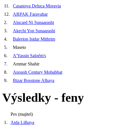
11.
Casanova Deluca Moravia
12.
ARPAK Faravahar
2.
Alucard Ni Sunaarashi
3.
Akechi Yon Sunaarashi
4.
Balerion Isidar Mithrim
5.
Maseto
6.
A'Yassin Saloém's
7.
Ammar Shahir
8.
Anoush Century Mohabbat
9.
Bizar Bosstone Alhaya
Výsledky - feny
Pes (majitel)
1.
Aida Lilhaya