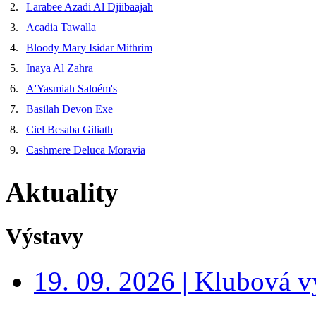
2.
Larabee Azadi Al Djiibaajah
3.
Acadia Tawalla
4.
Bloody Mary Isidar Mithrim
5.
Inaya Al Zahra
6.
A'Yasmiah Saloém's
7.
Basilah Devon Exe
8.
Ciel Besaba Giliath
9.
Cashmere Deluca Moravia
Aktuality
Výstavy
19. 09. 2026 | Klubová v