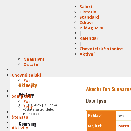
Saluki
Historie
Standard
Zdraví
e-Magazine
|
Kalendář
|
Chovatelské stanice
Aktivní
Neaktivní
Ostatní
|
Chovné saluki
Psi
Aktuality
Feny
Akechi Yon Sunaaras
|
Výstavy
Šampióni
Detail psa
Psi
19. 09. 2026 | Klubová
Feny
výstava Saluki klubu |
|
Humpolec
pes
Pohlaví
Štěňata
|
Coursing
Petra
Majitel:
Aktivity