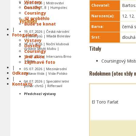
Výstavy
20. 09. 2026 | Mistrovství
Bartos
Chovatel:
Dostihy
Čech, CACT, B | Humpolec
Coursingy
12. 12.
Narozen(a):
Již proběhlo
Výsledky
Bude se konat
černá 
Barva:
|
19. 07. 2026 | Česká národní
Fotogalerie
výstava psů | Mladá Boleslav
dlouhá
Srst:
Výstavy
18. 07. 2026 | Noční klubová
Dostihy
Tituly
výstava Saluki klubu |
Coursingy
Jiné akce
12. 07. 2026 | Intercanis-Brno
Coursingový Mist
| Brno
Zajímavé foto
|
05. 07. 2026 | Mezinárodní
Rodokmen (otec vždy n
Odkazy
výstava-Visla | Visla-Polsko
|
04. 07. 2026 | Speciální letní
Kontakty
pohár chrtů | Rifferswil
Předchozí výstavy
El Toro Farlat