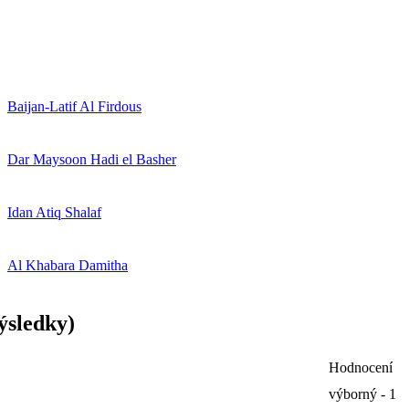
Baijan-Latif Al Firdous
Dar Maysoon Hadi el Basher
Idan Atiq Shalaf
Al Khabara Damitha
ýsledky)
Hodnocení
výborný - 1