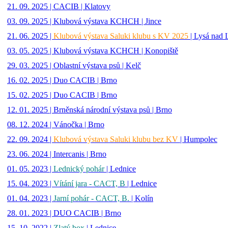
21. 09. 2025 | CACIB | Klatovy
03. 09. 2025 | Klubová výstava KCHCH | Jince
21. 06. 2025 |
Klubová výstava Saluki klubu s KV 2025
| Lysá nad
03. 05. 2025 | Klubová výstava KCHCH | Konopiště
29. 03. 2025 | Oblastní výstava psů | Kelč
16. 02. 2025 | Duo CACIB | Brno
15. 02. 2025 | Duo CACIB | Brno
12. 01. 2025 | Brněnská národní výstava psů | Brno
08. 12. 2024 | Vánočka | Brno
22. 09. 2024 |
Klubová výstava Saluki klubu bez KV
| Humpolec
23. 06. 2024 | Intercanis | Brno
01. 05. 2023 |
Lednický pohár
| Lednice
15. 04. 2023 |
Vítání jara - CACT, B
| Lednice
01. 04. 2023 |
Jarní pohár - CACT, B.
| Kolín
28. 01. 2023 | DUO CACIB | Brno
15. 10. 2022 |
Zlatý box
| Lednice