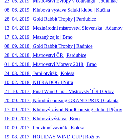
23. 06. 2019 | Mistrovství Evropy v coursingu | Joulumäe
08. 06. 2019 | Klubová výstava Saluki klubu | Kačina
28. 04. 2019 | Gold Rabbit Trophy | Pardubice
13. 04. 2019 | Mezinárodní mistrovství Slovenska | Adamov
17. 03. 2019 | Mazaný zajíc | Brno
08. 09. 2018 | Gold Rabbit Trophy | Radnice
28. 04. 2018 | Mistrovství ČR | Pardubice
01. 04. 2018 | Mistrovství Moravy 2018 | Brno
24. 03. 2018 | Jarní otvírák | Kolesa
10. 02. 2018 | NITRADOG | Nitra
21. 10. 2017 | Final Wind Cup - Mistrovství ČR | Orlov
20. 09. 2017 | Národní coursing GRAND PRIX | Galanta
17. 09. 2017 | Klubový závod NordCoursing klubu | Ptýrov
16. 09. 2017 | Klubová výstava | Brno
10. 09. 2017 | Podzimní zavírák | Kolesa
19. 08. 2017 | HOLIDAY WIND CUP | Rožnov