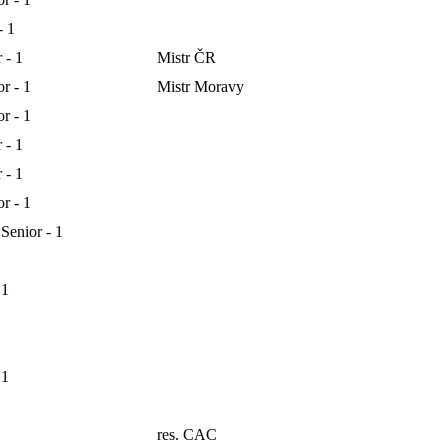
- 1
 - 1
Mistr ČR
r - 1
Mistr Moravy
r - 1
 - 1
 - 1
r - 1
 Senior - 1
 1
 1
res. CAC