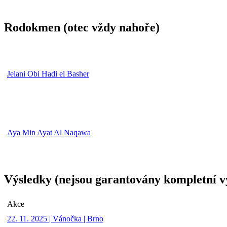
Rodokmen (otec vždy nahoře)
Jelani Obi Hadi el Basher
Aya Min Ayat Al Naqawa
Výsledky (nejsou garantovány kompletní v
Akce
22. 11. 2025 | Vánočka | Brno