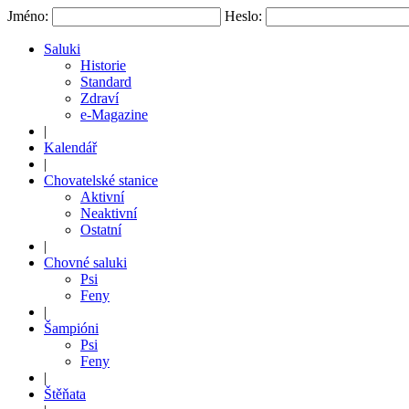
Jméno:
Heslo:
Saluki
Historie
Standard
Zdraví
e-Magazine
|
Kalendář
|
Chovatelské stanice
Aktivní
Neaktivní
Ostatní
|
Chovné saluki
Psi
Feny
|
Šampióni
Psi
Feny
|
Štěňata