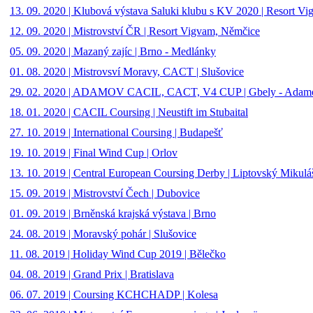
13. 09. 2020 | Klubová výstava Saluki klubu s KV 2020 | Resort V
12. 09. 2020 | Mistrovství ČR | Resort Vigvam, Němčice
05. 09. 2020 | Mazaný zajíc | Brno - Medlánky
01. 08. 2020 | Mistrovsví Moravy, CACT | Slušovice
29. 02. 2020 | ADAMOV CACIL, CACT, V4 CUP | Gbely - Adam
18. 01. 2020 | CACIL Coursing | Neustift im Stubaital
27. 10. 2019 | International Coursing | Budapešť
19. 10. 2019 | Final Wind Cup | Orlov
13. 10. 2019 | Central European Coursing Derby | Liptovský Mikulá
15. 09. 2019 | Mistrovství Čech | Dubovice
01. 09. 2019 | Brněnská krajská výstava | Brno
24. 08. 2019 | Moravský pohár | Slušovice
11. 08. 2019 | Holiday Wind Cup 2019 | Bělečko
04. 08. 2019 | Grand Prix | Bratislava
06. 07. 2019 | Coursing KCHCHADP | Kolesa