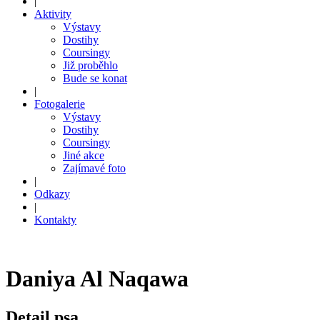
|
Aktivity
Výstavy
Dostihy
Coursingy
Již proběhlo
Bude se konat
|
Fotogalerie
Výstavy
Dostihy
Coursingy
Jiné akce
Zajímavé foto
|
Odkazy
|
Kontakty
Daniya Al Naqawa
Detail psa