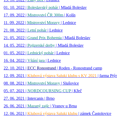
01. 10. 2022 |
Boleslavský pohár
| Mladá Boleslav
17. 09. 2022 |
Mistrovství ČR 300m
| Kolín
11. 09. 2022 |
Mistrovství Moravy
| Lednice
21. 08. 2022 |
Letní pohár
| Lednice
21. 05. 2022 |
Grand Prix Bohemia
| Mladá Boleslav
14. 05. 2022 |
Pojizerské derby
| Mladá Boleslav
01. 05. 2022 |
Lednický pohár
| Lednice
16. 04. 2022 |
Vítání jara
| Lednice
22. 10. 2021 |
ECC Ronostrand
| Roden - Ronostrand camp
12. 09. 2021 |
Klubová výstava Saluki klubu s KV 2021
| farma Ptý
08. 08. 2021 |
Mistrovství Moravy
| Slušovice
05. 07. 2021 |
NORDCOURSING CUP
| Křeč
27. 06. 2021 | Intercanis | Brno
26. 06. 2021 |
Mazaný zajíc
| Vranov u Brna
12. 06. 2021 |
Klubová výstava Saluki klubu
| zámek Častolovice