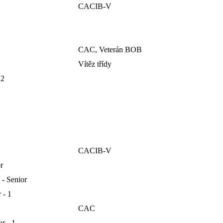
CACIB-V
CAC, Veterán BOB
Vítěz třídy
 2
CACIB-V
r
- Senior
 - 1
CAC
r - 1