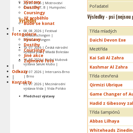
Výstavy
20. 09. 2026 | Mistrovství
Pořadatel
Dostihy
Čech, CACT, B | Humpolec
Coursingy
Výsledky - psi (nejsou
Již proběhlo
Výsledky
Bude se konat
|
Třída mladých
08. 08. 2026 | Festival
Fotogalerie
Donaueschingen |
Výstavy
Daichi Devon Exe
Donaueschingen
Dostihy
19. 07. 2026 | Česká národní
Mezitřída
Coursingy
výstava psů | Mladá Boleslav
Jiné akce
Kai Sali Al Zahra
18. 07. 2026 | Noční klubová
Zajímavé foto
výstava Saluki klubu |
|
Kashmar Al Zahra
Odkazy
12. 07. 2026 | Intercanis-Brno
Třída otevřená
|
| Brno
Kontakty
05. 07. 2026 | Mezinárodní
Qirmizi Ubrique
výstava-Visla | Visla-Polsko
Game Changer of Au
Předchozí výstavy
Hadid z Gibesovy z
Třída šampiónů
Abbas Lilhaya
Whiteheads Zinedin