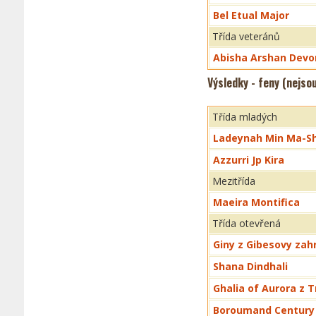
Bel Etual Major
Třída veteránů
Abisha Arshan Devo
Výsledky - feny (nejso
Třída mladých
Ladeynah Min Ma-S
Azzurri Jp Kira
Mezitřída
Maeira Montifica
Třída otevřená
Giny z Gibesovy zah
Shana Dindhali
Ghalia of Aurora z T
Boroumand Century