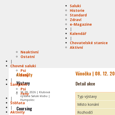
Saluki
Historie
Standard
Zdraví
e-Magazine
|
Kalendář
|
Chovatelské stanice
Aktivní
Neaktivní
Ostatní
|
Chovné saluki
Psi
Vánočka | 08. 12. 2
Aktuality
Feny
|
Výstavy
Detail akce
Šampióni
Psi
19. 09. 2026 | Klubová
Feny
výstava Saluki klubu |
Typ výstavy
|
Humpolec
Štěňata
Místo konání
|
Coursing
Aktivity
Rozhodčí