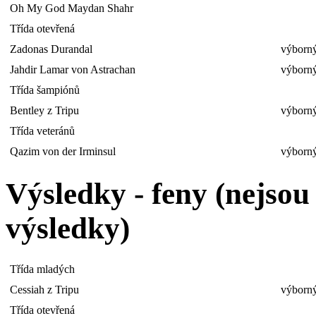
Oh My God Maydan Shahr
Třída otevřená
Zadonas Durandal
výborný
Jahdir Lamar von Astrachan
výborný
Třída šampiónů
Bentley z Tripu
výborný
Třída veteránů
Qazim von der Irminsul
výborný
Výsledky - feny (nejso
výsledky)
Třída mladých
Cessiah z Tripu
výborný
Třída otevřená