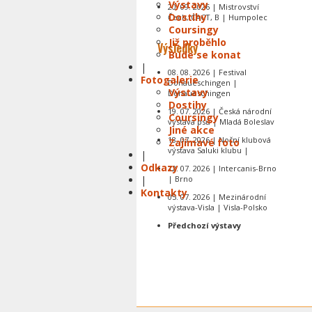
Výstavy
20. 09. 2026 | Mistrovství
Dostihy
Čech, CACT, B | Humpolec
Coursingy
Již proběhlo
Výsledky
Bude se konat
|
08. 08. 2026 | Festival
Fotogalerie
Donaueschingen |
Výstavy
Donaueschingen
Dostihy
19. 07. 2026 | Česká národní
Coursingy
výstava psů | Mladá Boleslav
Jiné akce
18. 07. 2026 | Noční klubová
Zajímavé foto
výstava Saluki klubu |
|
Odkazy
12. 07. 2026 | Intercanis-Brno
|
| Brno
Kontakty
05. 07. 2026 | Mezinárodní
výstava-Visla | Visla-Polsko
Předchozí výstavy