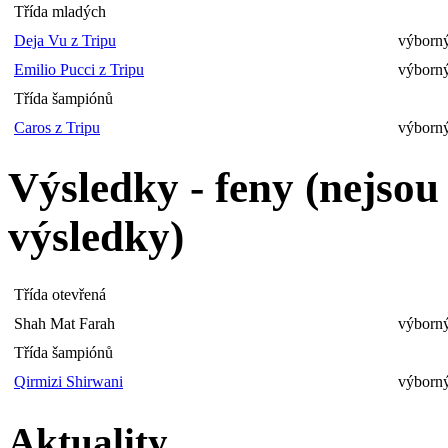
Třída mladých
Deja Vu z Tripu
výborný
Emilio Pucci z Tripu
výborný
Třída šampiónů
Caros z Tripu
výborný
Výsledky - feny (nejso
výsledky)
Třída otevřená
Shah Mat Farah
výborný
Třída šampiónů
Qirmizi Shirwani
výborný
Aktuality