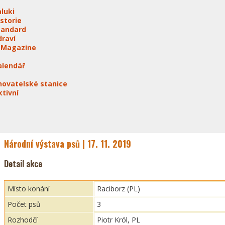
aluki
istorie
tandard
draví
-Magazine
alendář
hovatelské stanice
ktivní
Národní výstava psů | 17. 11. 2019
Detail akce
Místo konání
Raciborz (PL)
Počet psů
3
Rozhodčí
Piotr Król, PL