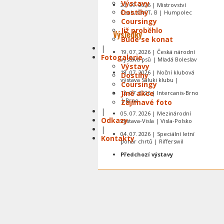
Výstavy
20. 09. 2026 | Mistrovství
Dostihy
Čech, CACT, B | Humpolec
Coursingy
Již proběhlo
Výsledky
Bude se konat
|
19. 07. 2026 | Česká národní
Fotogalerie
výstava psů | Mladá Boleslav
Výstavy
18. 07. 2026 | Noční klubová
Dostihy
výstava Saluki klubu |
Coursingy
Jiné akce
12. 07. 2026 | Intercanis-Brno
| Brno
Zajímavé foto
|
05. 07. 2026 | Mezinárodní
Odkazy
výstava-Visla | Visla-Polsko
|
04. 07. 2026 | Speciální letní
Kontakty
pohár chrtů | Rifferswil
Předchozí výstavy