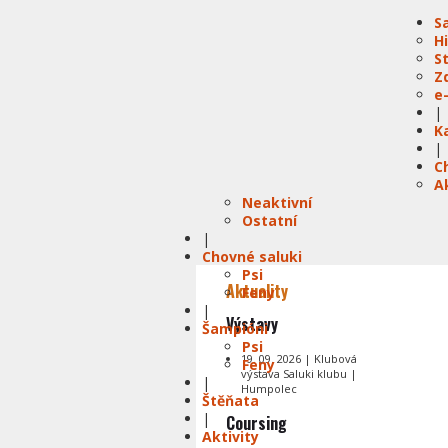
S
H
S
Z
e
|
K
|
C
A
Neaktivní
Ostatní
|
Chovné saluki
Psi
Aktuality
Feny
|
Výstavy
Šampióni
Psi
19. 09. 2026 | Klubová
Feny
výstava Saluki klubu |
|
Humpolec
Štěňata
|
Coursing
Aktivity