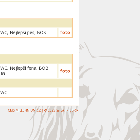
WC, Nejlepší pes, BOS
foto
WC, Nejlepší fena, BOB,
foto
IG
CWC
CMS MILLENNIUM CZ | © 2025 Saluki klub ČR