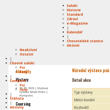
Saluki
Historie
Standard
Zdraví
e-Magazine
|
Kalendář
|
Chovatelské stanice
Aktivní
Neaktivní
Ostatní
|
Chovné saluki
Psi
Národní výstava psů 
Aktuality
Feny
|
Výstavy
Detail akce
Šampióni
Psi
19. 09. 2026 | Klubová
Feny
výstava Saluki klubu |
Typ výstavy
|
Humpolec
Štěňata
Místo konání
|
Coursing
Aktivity
Rozhodčí