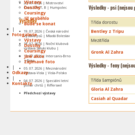
Výstavy
20. 09. 2026 | Mistrovství
Výsledky - psi (nejsou
Dostihy
Čech, CACT, B | Humpolec
Coursingy
Již proběhlo
Výsledky
Třída dorostu
Bude se konat
|
Bentley z Tripu
19. 07. 2026 | Česká národní
Fotogalerie
výstava psů | Mladá Boleslav
Výstavy
Mezitřída
18. 07. 2026 | Noční klubová
Dostihy
výstava Saluki klubu |
Coursingy
Gronk Al Zahra
Jiné akce
12. 07. 2026 | Intercanis-Brno
| Brno
Zajímavé foto
Výsledky - feny (nejso
|
05. 07. 2026 | Mezinárodní
Odkazy
výstava-Visla | Visla-Polsko
|
Třída šampiónů
04. 07. 2026 | Speciální letní
Kontakty
pohár chrtů | Rifferswil
Gloria Al Zahra
Předchozí výstavy
Casiah al Quadar