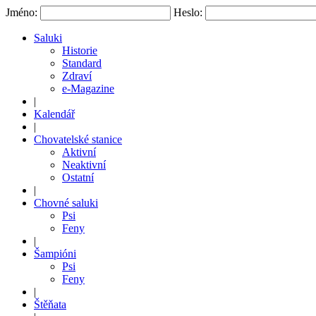
Jméno:
Heslo:
Saluki
Historie
Standard
Zdraví
e-Magazine
|
Kalendář
|
Chovatelské stanice
Aktivní
Neaktivní
Ostatní
|
Chovné saluki
Psi
Feny
|
Šampióni
Psi
Feny
|
Štěňata