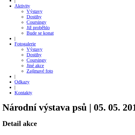
|
Aktivity
Výstavy
Dostihy
Coursingy
Již proběhlo
Bude se konat
|
Fotogalerie
Výstavy
Dostihy
Coursingy
Jiné akce
Zajímavé foto
|
Odkazy
|
Kontakty
Národní výstava psů | 05. 05. 20
Detail akce