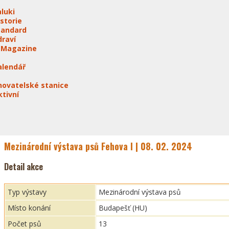
aluki
istorie
tandard
draví
-Magazine
alendář
hovatelské stanice
ktivní
Mezinárodní výstava psů Fehova I | 08. 02. 2024
Detail akce
Typ výstavy
Mezinárodní výstava psů
Místo konání
Budapešť (HU)
Počet psů
13