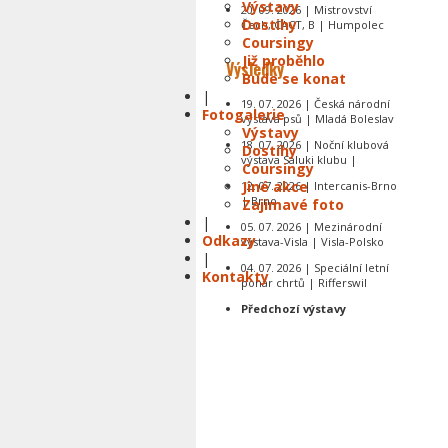
Výstavy
20. 09. 2026 | Mistrovství
Dostihy
Čech, CACT, B | Humpolec
Coursingy
Již proběhlo
Výsledky
Bude se konat
|
19. 07. 2026 | Česká národní
Fotogalerie
výstava psů | Mladá Boleslav
Výstavy
18. 07. 2026 | Noční klubová
Dostihy
výstava Saluki klubu |
Coursingy
Jiné akce
12. 07. 2026 | Intercanis-Brno
| Brno
Zajímavé foto
|
05. 07. 2026 | Mezinárodní
Odkazy
výstava-Visla | Visla-Polsko
|
04. 07. 2026 | Speciální letní
Kontakty
pohár chrtů | Rifferswil
Předchozí výstavy