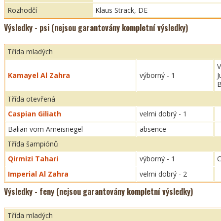
Rozhodčí
Klaus Strack, DE
Výsledky - psi (nejsou garantovány kompletní výsledky)
Třída mladých
V
Kamayel Al Zahra
výborný - 1
J
B
Třída otevřená
Caspian Giliath
velmi dobrý - 1
Balian vom Ameisriegel
absence
Třída šampiónů
Qirmizi Tahari
výborný - 1
C
Imperial Al Zahra
velmi dobrý - 2
Výsledky - feny (nejsou garantovány kompletní výsledky)
Třída mladých