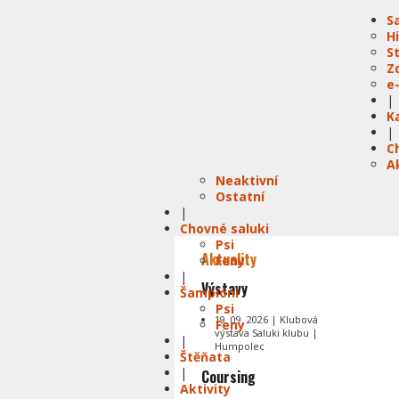
S
H
S
Z
e
|
K
|
C
A
Neaktivní
Ostatní
|
Chovné saluki
Psi
Aktuality
Feny
|
Výstavy
Šampióni
Psi
19. 09. 2026 | Klubová
Feny
výstava Saluki klubu |
|
Humpolec
Štěňata
|
Coursing
Aktivity