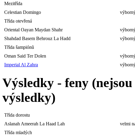
Mezitřída
Celestian Domingo
výborný
Třída otevřená
Oriental Oayan Maydan Shahr
výborný
Shahdad Basem Behrouz La Hadd
výborný
Třída šampiónů
Oman Said Ter Dolen
výborný
Imperial Al Zahra
výborný
Výsledky - feny (nejso
výsledky)
Třída dorostu
Aslanah Ameerah La Haad Lah
velmi n
Třída mladých