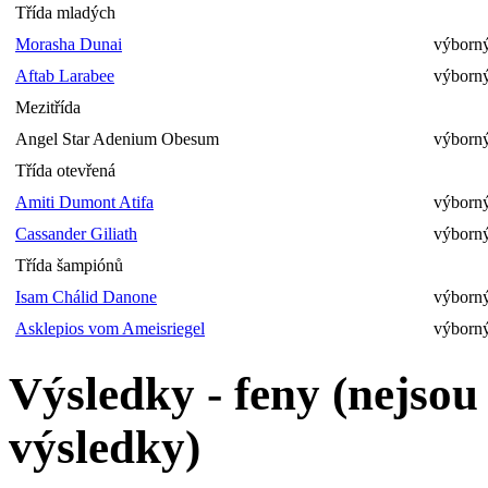
Třída mladých
Morasha Dunai
výborný
Aftab Larabee
výborný
Mezitřída
Angel Star Adenium Obesum
výborný
Třída otevřená
Amiti Dumont Atifa
výborný
Cassander Giliath
výborný
Třída šampiónů
Isam Chálid Danone
výborný
Asklepios vom Ameisriegel
výborný
Výsledky - feny (nejso
výsledky)