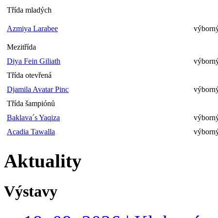
Třída mladých
Azmiya Larabee
výborný
Mezitřída
Diya Fein Giliath
výborný
Třída otevřená
Djamila Avatar Pinc
výborný
Třída šampiónů
Baklava´s Yaqiza
výborný
Acadia Tawalla
výborný
Aktuality
Výstavy