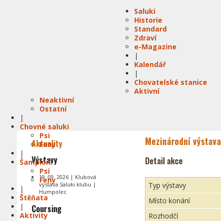
Saluki
Historie
Standard
Zdraví
e-Magazine
|
Kalendář
|
Chovatelské stanice
Aktivní
Neaktivní
Ostatní
|
Chovné saluki
Psi
Mezinárodní výstava
Aktuality
Feny
|
Výstavy
Detail akce
Šampióni
Psi
19. 09. 2026 | Klubová
Feny
výstava Saluki klubu |
Typ výstavy
|
Humpolec
Štěňata
Místo konání
|
Coursing
Aktivity
Rozhodčí