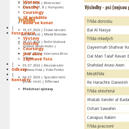
Výstavy
20. 09. 2026 | Mistrovství
Výsledky - psi (nejsou
Dostihy
Čech, CACT, B | Humpolec
Coursingy
Již proběhlo
Výsledky
Třída dorostu
Bude se konat
|
Bai Al Nasya
19. 07. 2026 | Česká národní
Fotogalerie
výstava psů | Mladá Boleslav
Výstavy
Třída mladých
18. 07. 2026 | Noční klubová
Dostihy
výstava Saluki klubu |
Dayeemah Shahvar Ra
Coursingy
Jiné akce
12. 07. 2026 | Intercanis-Brno
Dal Man Talaf Ravan 
| Brno
Zajímavé foto
|
Shahdad Anasi Awin
05. 07. 2026 | Mezinárodní
Odkazy
výstava-Visla | Visla-Polsko
Mezitřída
|
04. 07. 2026 | Speciální letní
Kontakty
pohár chrtů | Rifferswil
Re Harachte Daneesh
Předchozí výstavy
Třída otevřená
Xhatab Xander al Bada
Oshari Sawahin
Canapus Rakim
Třída pracovní