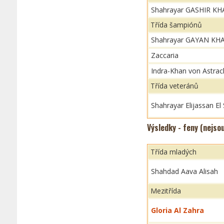
Shahrayar GASHIR K
Třída šampiónů
Shahrayar GAYAN KH
Zaccaria
Indra-Khan von Astra
Třída veteránů
Shahrayar Elijassan El
Výsledky - feny (nejso
Třída mladých
Shahdad Aava Alisah
Mezitřída
Gloria Al Zahra