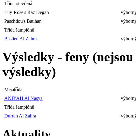
Třída otevřená
Lily-Rose's Raz Degan
výborný
Paschdou's Batihan
výborný
Třída šampiónů
Bastien Al Zahra
výborný
Výsledky - feny (nejso
výsledky)
Mezitřída
ANIYAH Al Nasya
výborn
Třída šampiónů
Durrah Al Zahra
výborný
Aktuality