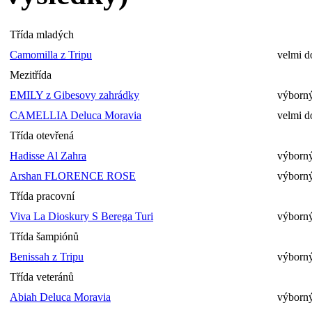
Třída mladých
Camomilla z Tripu
velmi d
Mezitřída
EMILY z Gibesovy zahrádky
výborný
CAMELLIA Deluca Moravia
velmi d
Třída otevřená
Hadisse Al Zahra
výborný
Arshan FLORENCE ROSE
výborný
Třída pracovní
Viva La Dioskury S Berega Turi
výborný
Třída šampiónů
Benissah z Tripu
výborný
Třída veteránů
Abiah Deluca Moravia
výborný