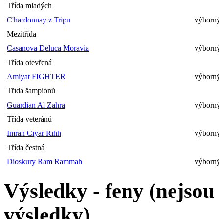
Třída mladých
C'hardonnay z Tripu
výborný
Mezitřída
Casanova Deluca Moravia
výborný
Třída otevřená
Amiyat FIGHTER
výborný
Třída šampiónů
Guardian Al Zahra
výborný
Třída veteránů
Imran Ciyar Rihh
výborný
Třída čestná
Dioskury Ram Rammah
výborný
Výsledky - feny (nejso
výsledky)