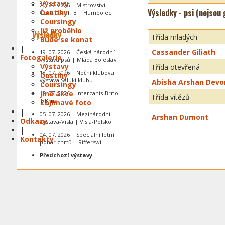
Výstavy
20. 09. 2026 | Mistrovství
Výsledky - psi (nejsou
Dostihy
Čech, CACT, B | Humpolec
Coursingy
Již proběhlo
Výsledky
Třída mladých
Bude se konat
|
Cassander Giliath
19. 07. 2026 | Česká národní
Fotogalerie
výstava psů | Mladá Boleslav
Výstavy
Třída otevřená
18. 07. 2026 | Noční klubová
Dostihy
výstava Saluki klubu |
Abisha Arshan Devo
Coursingy
Jiné akce
12. 07. 2026 | Intercanis-Brno
Třída vítězů
| Brno
Zajímavé foto
|
05. 07. 2026 | Mezinárodní
Arshan Dumont
Odkazy
výstava-Visla | Visla-Polsko
|
04. 07. 2026 | Speciální letní
Kontakty
pohár chrtů | Rifferswil
Předchozí výstavy