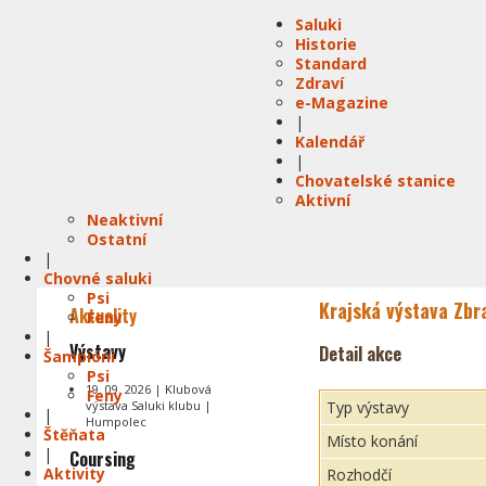
Saluki
Historie
Standard
Zdraví
e-Magazine
|
Kalendář
|
Chovatelské stanice
Aktivní
Neaktivní
Ostatní
|
Chovné saluki
Psi
Krajská výstava Zbr
Aktuality
Feny
|
Výstavy
Detail akce
Šampióni
Psi
19. 09. 2026 | Klubová
Feny
výstava Saluki klubu |
Typ výstavy
|
Humpolec
Štěňata
Místo konání
|
Coursing
Aktivity
Rozhodčí