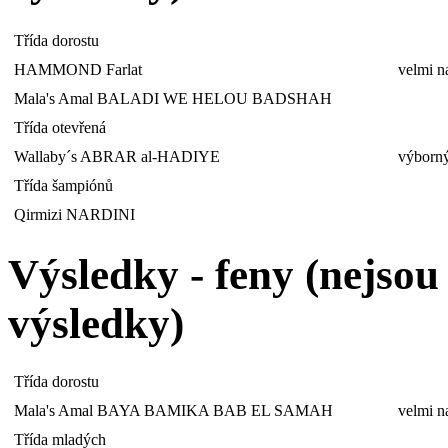
Třída dorostu
HAMMOND Farlat
velmi n
Mala's Amal BALADI WE HELOU BADSHAH
Třída otevřená
Wallaby´s ABRAR al-HADIYE
výborný
Třída šampiónů
Qirmizi NARDINI
Výsledky - feny (nejso
výsledky)
Třída dorostu
Mala's Amal BAYA BAMIKA BAB EL SAMAH
velmi n
Třída mladých