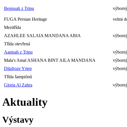
Benissah z Tripu
výborný
FUGA Persian Heritage
velmi d
Mezitřída
AZAHLEE SALAIA MANDANA ABIA
výborný
Třída otevřená
Aanisah z Tripu
výborný
Mala's Amal ASHANA BINT AILA MANDANA
výborný
Dilafroze Yrtep
výborný
Třída šampiónů
Gloria Al Zahra
výborný
Aktuality
Výstavy