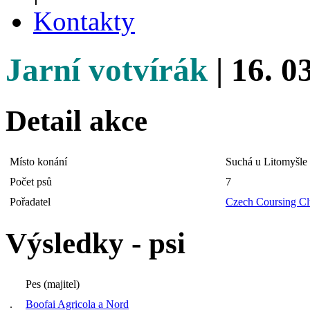
Kontakty
Jarní votvírák
| 16. 0
Detail akce
Místo konání
Suchá u Litomyšle
Počet psů
7
Pořadatel
Czech Coursing C
Výsledky - psi
Pes (majitel)
.
Boofai Agricola a Nord