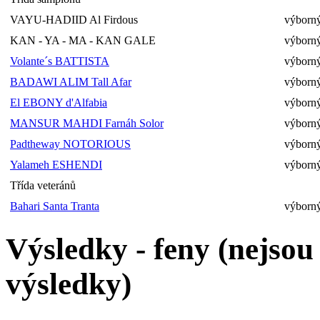
VAYU-HADIID Al Firdous
výborný
KAN - YA - MA - KAN GALE
výborný
Volante´s BATTISTA
výborný
BADAWI ALIM Tall Afar
výborný
El EBONY d'Alfabia
výborn
MANSUR MAHDI Farnáh Solor
výborn
Padtheway NOTORIOUS
výborn
Yalameh ESHENDI
výborn
Třída veteránů
Bahari Santa Tranta
výborný
Výsledky - feny (nejso
výsledky)