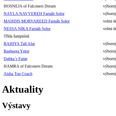
HOSNEJA of Falconers Dream
výborn
NAYLA NAVVEREH Farnáh Solor
výborn
MAHDIS MORVAREED Farnáh Solor
velmi d
NESSA NIKA Farnáh Solor
velmi d
Třída šampiónů
BAHIYA Tall Afar
výborný
Bagheera Yrtep
výborný
Dabka´s Fame
výborný
HAMRA of Falconers Dream
výborný
Aisha Top Coach
výborn
Aktuality
Výstavy