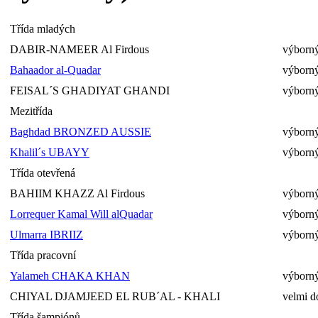
Třída mladých
DABIR-NAMEER Al Firdous
výborný
Bahaador al-Quadar
výborný
FEISAL´S GHADIYAT GHANDI
výborný
Mezitřída
Baghdad BRONZED AUSSIE
výborný
Khalil´s UBAYY
výborný
Třída otevřená
BAHIIM KHAZZ Al Firdous
výborný
Lorrequer Kamal Will alQuadar
výborný
Ulmarra IBRIIZ
výborný
Třída pracovní
Yalameh CHAKA KHAN
výborný
CHIYAL DJAMJEED EL RUB´AL - KHALI
velmi d
Třída šampiónů