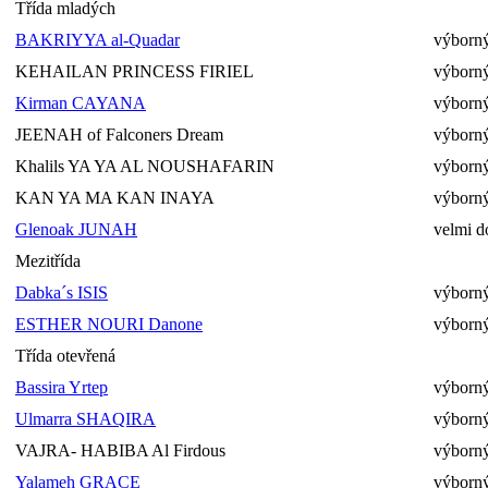
Třída mladých
BAKRIYYA al-Quadar
výborný
KEHAILAN PRINCESS FIRIEL
výborný
Kirman CAYANA
výborný
JEENAH of Falconers Dream
výborný
Khalils YA YA AL NOUSHAFARIN
výborn
KAN YA MA KAN INAYA
výborn
Glenoak JUNAH
velmi d
Mezitřída
Dabka´s ISIS
výborný
ESTHER NOURI Danone
výborný
Třída otevřená
Bassira Yrtep
výborný
Ulmarra SHAQIRA
výborný
VAJRA- HABIBA Al Firdous
výborný
Yalameh GRACE
výborný