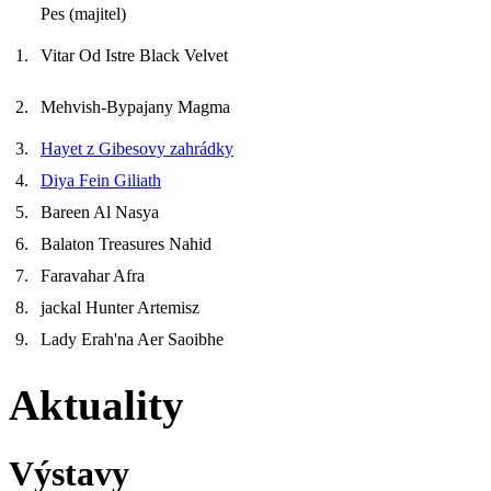
Pes (majitel)
1.
Vitar Od Istre Black Velvet
2.
Mehvish-Bypajany Magma
3.
Hayet z Gibesovy zahrádky
4.
Diya Fein Giliath
5.
Bareen Al Nasya
6.
Balaton Treasures Nahid
7.
Faravahar Afra
8.
jackal Hunter Artemisz
9.
Lady Erah'na Aer Saoibhe
Aktuality
Výstavy