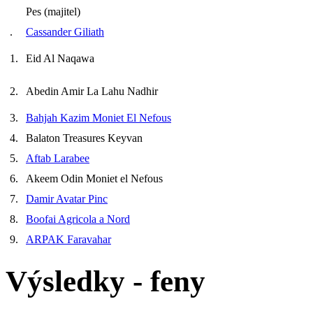
Pes (majitel)
.
Cassander Giliath
1.
Eid Al Naqawa
2.
Abedin Amir La Lahu Nadhir
3.
Bahjah Kazim Moniet El Nefous
4.
Balaton Treasures Keyvan
5.
Aftab Larabee
6.
Akeem Odin Moniet el Nefous
7.
Damir Avatar Pinc
8.
Boofai Agricola a Nord
9.
ARPAK Faravahar
Výsledky - feny