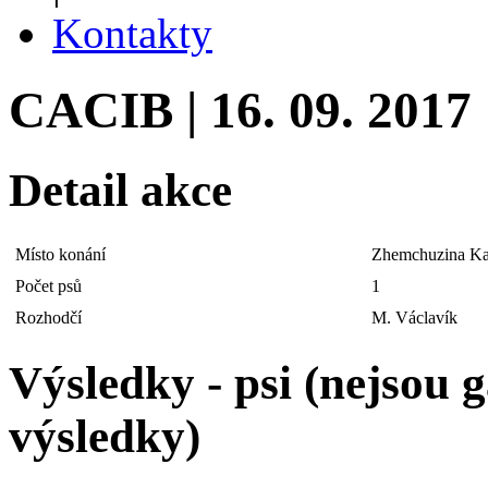
Kontakty
CACIB | 16. 09. 2017
Detail akce
Místo konání
Zhemchuzina Ka
Počet psů
1
Rozhodčí
M. Václavík
Výsledky - psi (nejsou
výsledky)