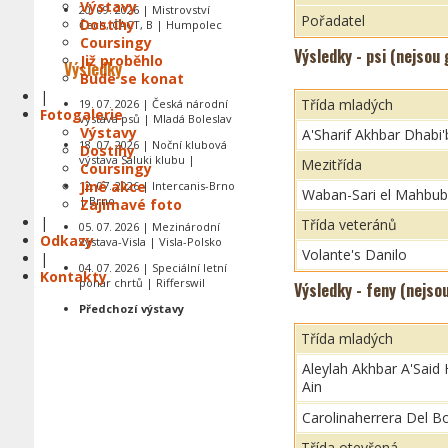
Výstavy
20. 09. 2026 | Mistrovství
Pořadatel
Dostihy
Čech, CACT, B | Humpolec
Coursingy
Výsledky - psi (nejsou
Již proběhlo
Výsledky
Bude se konat
|
Třída mladých
19. 07. 2026 | Česká národní
Fotogalerie
výstava psů | Mladá Boleslav
Výstavy
A'Sharif Akhbar Dhabi'
18. 07. 2026 | Noční klubová
Dostihy
výstava Saluki klubu |
Mezitřída
Coursingy
Jiné akce
12. 07. 2026 | Intercanis-Brno
Waban-Sari el Mahbub
| Brno
Zajímavé foto
|
Třída veteránů
05. 07. 2026 | Mezinárodní
Odkazy
výstava-Visla | Visla-Polsko
Volante's Danilo
|
04. 07. 2026 | Speciální letní
Kontakty
pohár chrtů | Rifferswil
Výsledky - feny (nejso
Předchozí výstavy
Třída mladých
Aleylah Akhbar A'Said 
Ain
Carolinaherrera Del B
Třída otevřená