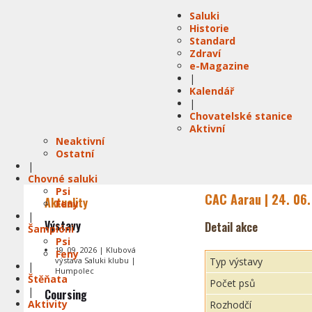
Saluki
Historie
Standard
Zdraví
e-Magazine
|
Kalendář
|
Chovatelské stanice
Aktivní
Neaktivní
Ostatní
|
Chovné saluki
Psi
CAC Aarau | 24. 06
Aktuality
Feny
|
Výstavy
Detail akce
Šampióni
Psi
19. 09. 2026 | Klubová
Feny
výstava Saluki klubu |
Typ výstavy
|
Humpolec
Štěňata
Počet psů
|
Coursing
Aktivity
Rozhodčí