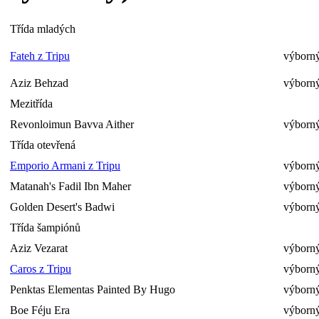
Třída mladých
Fateh z Tripu
výborný
Aziz Behzad
výborný
Mezitřída
Revonloimun Bavva Aither
výborný
Třída otevřená
Emporio Armani z Tripu
výborný
Matanah's Fadil Ibn Maher
výborný
Golden Desert's Badwi
výborný
Třída šampiónů
Aziz Vezarat
výborný
Caros z Tripu
výborný
Penktas Elementas Painted By Hugo
výborný
Boe Féju Era
výborný