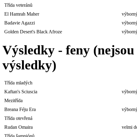
Třída veteránů
El Hamrah Maher
výborný
Badavie Agazzi
výborný
Golden Desert's Black Afroze
výborný
Výsledky - feny (nejso
výsledky)
Třída mladých
Kaftan's Sciuscia
výborný
Mezitřída
Breana Féju Era
výborný
Třída otevřená
Rudan Omaira
velmi d
Třída šampiónů