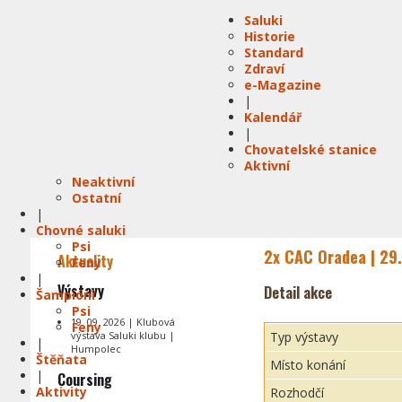
Saluki
Historie
Standard
Zdraví
e-Magazine
|
Kalendář
|
Chovatelské stanice
Aktivní
Neaktivní
Ostatní
|
Chovné saluki
Psi
2x CAC Oradea | 29.
Aktuality
Feny
|
Výstavy
Detail akce
Šampióni
Psi
19. 09. 2026 | Klubová
Feny
výstava Saluki klubu |
Typ výstavy
|
Humpolec
Štěňata
Místo konání
|
Coursing
Aktivity
Rozhodčí