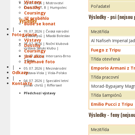
Výstavy
20. 09. 2026 | Mistrovství
Pořadatel
Dostihy
Čech, CACT, B | Humpolec
Coursingy
Výsledky - psi (nejsou
Již proběhlo
Výsledky
Bude se konat
|
Mezitřída
19. 07. 2026 | Česká národní
Fotogalerie
výstava psů | Mladá Boleslav
Výstavy
Al Nafiseh Imperial Ja
18. 07. 2026 | Noční klubová
Dostihy
výstava Saluki klubu |
Fuego z Tripu
Coursingy
Jiné akce
12. 07. 2026 | Intercanis-Brno
Třída otevřená
| Brno
Zajímavé foto
|
Emporio Armani z Tr
05. 07. 2026 | Mezinárodní
Odkazy
výstava-Visla | Visla-Polsko
Třída pracovní
|
04. 07. 2026 | Speciální letní
Kontakty
pohár chrtů | Rifferswil
Morad-Bypajany Mag
Předchozí výstavy
Třída šampiónů
Emilio Pucci z Tripu
Výsledky - feny (nejso
Mezitřída