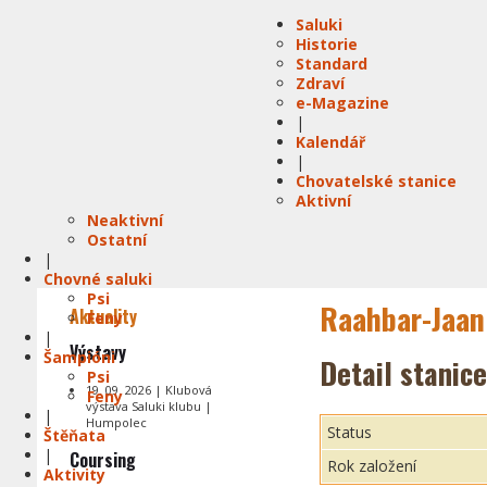
Saluki
Historie
Standard
Zdraví
e-Magazine
|
Kalendář
|
Chovatelské stanice
Aktivní
Neaktivní
Ostatní
|
Chovné saluki
Psi
Raahbar-Jaan
Aktuality
Feny
|
Výstavy
Šampióni
Detail stanice
Psi
19. 09. 2026 | Klubová
Feny
výstava Saluki klubu |
|
Humpolec
Status
Štěňata
|
Coursing
Rok založení
Aktivity