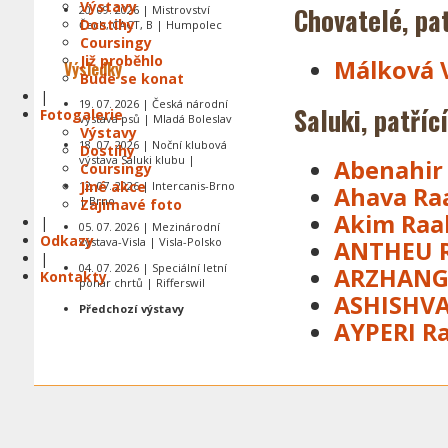
Výstavy
Chovatelé, pat
20. 09. 2026 | Mistrovství
Dostihy
Čech, CACT, B | Humpolec
Coursingy
Již proběhlo
Málková 
Výsledky
Bude se konat
|
19. 07. 2026 | Česká národní
Saluki, patříc
Fotogalerie
výstava psů | Mladá Boleslav
Výstavy
18. 07. 2026 | Noční klubová
Dostihy
výstava Saluki klubu |
Abenahir
Coursingy
Jiné akce
12. 07. 2026 | Intercanis-Brno
Ahava Ra
| Brno
Zajímavé foto
Akim Raa
|
05. 07. 2026 | Mezinárodní
Odkazy
výstava-Visla | Visla-Polsko
ANTHEU R
|
04. 07. 2026 | Speciální letní
ARZHANG 
Kontakty
pohár chrtů | Rifferswil
ASHISHVA
Předchozí výstavy
AYPERI R