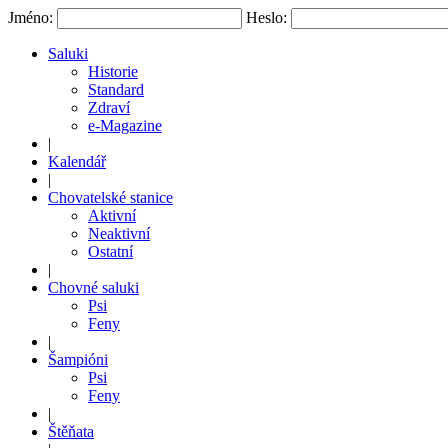
Jméno:
Heslo:
Saluki
Historie
Standard
Zdraví
e-Magazine
|
Kalendář
|
Chovatelské stanice
Aktivní
Neaktivní
Ostatní
|
Chovné saluki
Psi
Feny
|
Šampióni
Psi
Feny
|
Štěňata