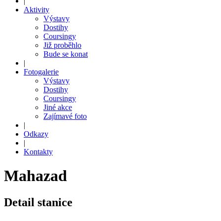
|
Aktivity
Výstavy
Dostihy
Coursingy
Již proběhlo
Bude se konat
|
Fotogalerie
Výstavy
Dostihy
Coursingy
Jiné akce
Zajímavé foto
|
Odkazy
|
Kontakty
Mahazad
Detail stanice