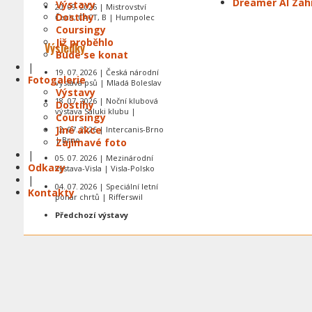
Dreamer Al Zah
Výstavy
20. 09. 2026 | Mistrovství
Dostihy
Čech, CACT, B | Humpolec
Coursingy
Již proběhlo
Výsledky
Bude se konat
|
19. 07. 2026 | Česká národní
Fotogalerie
výstava psů | Mladá Boleslav
Výstavy
18. 07. 2026 | Noční klubová
Dostihy
výstava Saluki klubu |
Coursingy
Jiné akce
12. 07. 2026 | Intercanis-Brno
| Brno
Zajímavé foto
|
05. 07. 2026 | Mezinárodní
Odkazy
výstava-Visla | Visla-Polsko
|
04. 07. 2026 | Speciální letní
Kontakty
pohár chrtů | Rifferswil
Předchozí výstavy