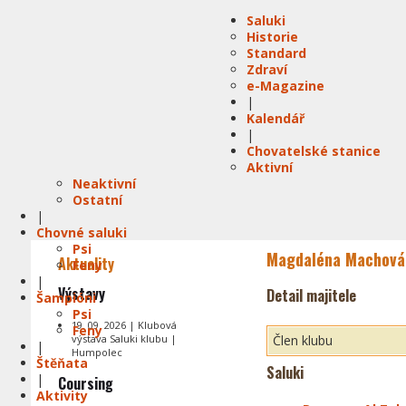
Saluki
Historie
Standard
Zdraví
e-Magazine
|
Kalendář
|
Chovatelské stanice
Aktivní
Neaktivní
Ostatní
|
Chovné saluki
Psi
Magdaléna Machová
Aktuality
Feny
|
Výstavy
Detail majitele
Šampióni
Psi
19. 09. 2026 | Klubová
Feny
výstava Saluki klubu |
Člen klubu
|
Humpolec
Štěňata
Saluki
|
Coursing
Aktivity