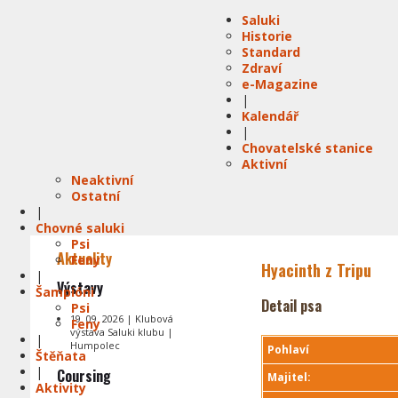
Saluki
Historie
Standard
Zdraví
e-Magazine
|
Kalendář
|
Chovatelské stanice
Aktivní
Neaktivní
Ostatní
|
Chovné saluki
Psi
Aktuality
Feny
Hyacinth z Tripu
|
Výstavy
Šampióni
Detail psa
Psi
19. 09. 2026 | Klubová
Feny
výstava Saluki klubu |
|
Humpolec
Pohlaví
Štěňata
|
Coursing
Majitel:
Aktivity