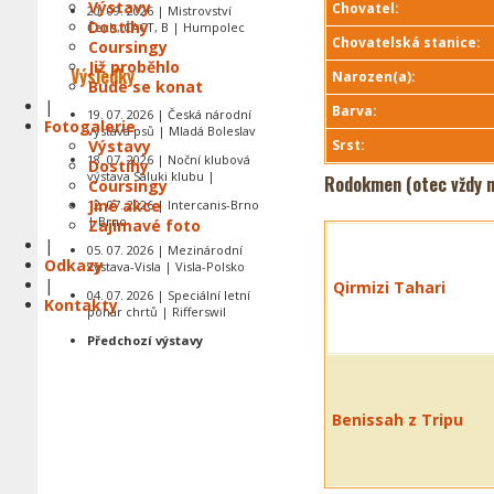
Výstavy
Chovatel:
20. 09. 2026 | Mistrovství
Dostihy
Čech, CACT, B | Humpolec
Chovatelská stanice:
Coursingy
Již proběhlo
Výsledky
Narozen(a):
Bude se konat
|
Barva:
19. 07. 2026 | Česká národní
Fotogalerie
výstava psů | Mladá Boleslav
Výstavy
Srst:
18. 07. 2026 | Noční klubová
Dostihy
výstava Saluki klubu |
Rodokmen (otec vždy n
Coursingy
Jiné akce
12. 07. 2026 | Intercanis-Brno
| Brno
Zajímavé foto
|
05. 07. 2026 | Mezinárodní
Odkazy
výstava-Visla | Visla-Polsko
|
Qirmizi Tahari
04. 07. 2026 | Speciální letní
Kontakty
pohár chrtů | Rifferswil
Předchozí výstavy
Benissah z Tripu