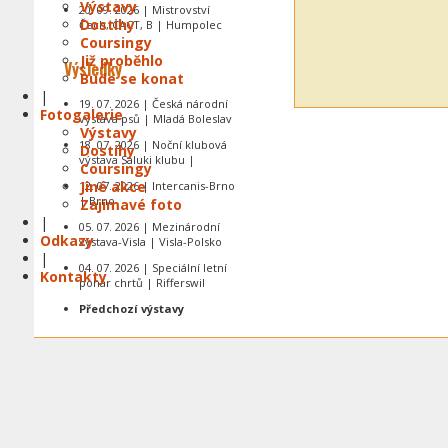
Výstavy
20. 09. 2026 | Mistrovství
Dostihy
Čech, CACT, B | Humpolec
Coursingy
Již proběhlo
Výsledky
Bude se konat
|
19. 07. 2026 | Česká národní
Fotogalerie
výstava psů | Mladá Boleslav
Výstavy
18. 07. 2026 | Noční klubová
Dostihy
výstava Saluki klubu |
Coursingy
Jiné akce
12. 07. 2026 | Intercanis-Brno
| Brno
Zajímavé foto
|
05. 07. 2026 | Mezinárodní
Odkazy
výstava-Visla | Visla-Polsko
|
04. 07. 2026 | Speciální letní
Kontakty
pohár chrtů | Rifferswil
Předchozí výstavy