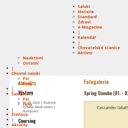
Saluki
Historie
Standard
Zdraví
e-Magazine
|
Kalendář
|
Chovatelské stanice
Aktivní
Neaktivní
Ostatní
|
Chovné saluki
Psi
Fotogalerie
Aktuality
Feny
|
Výstavy
Spring Danube (01. - 0
Šampióni
Psi
19. 09. 2026 | Klubová
Feny
výstava Saluki klubu |
Cassander Giliat
|
Humpolec
Štěňata
|
Coursing
Aktivity