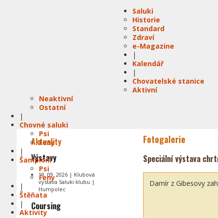
Saluki
Historie
Standard
Zdraví
e-Magazine
|
Kalendář
|
Chovatelské stanice
Aktivní
Neaktivní
Ostatní
|
Chovné saluki
Psi
Fotogalerie
Aktuality
Feny
|
Výstavy
Speciální výstava chrt
Šampióni
Psi
19. 09. 2026 | Klubová
Feny
výstava Saluki klubu |
Damír z Gibesovy zah
|
Humpolec
Štěňata
|
Coursing
Aktivity