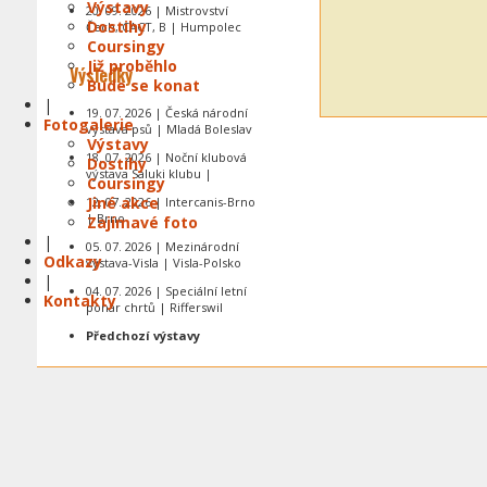
Výstavy
20. 09. 2026 | Mistrovství
Dostihy
Čech, CACT, B | Humpolec
Coursingy
Již proběhlo
Výsledky
Bude se konat
|
19. 07. 2026 | Česká národní
Fotogalerie
výstava psů | Mladá Boleslav
Výstavy
18. 07. 2026 | Noční klubová
Dostihy
výstava Saluki klubu |
Coursingy
Jiné akce
12. 07. 2026 | Intercanis-Brno
| Brno
Zajímavé foto
|
05. 07. 2026 | Mezinárodní
Odkazy
výstava-Visla | Visla-Polsko
|
04. 07. 2026 | Speciální letní
Kontakty
pohár chrtů | Rifferswil
Předchozí výstavy