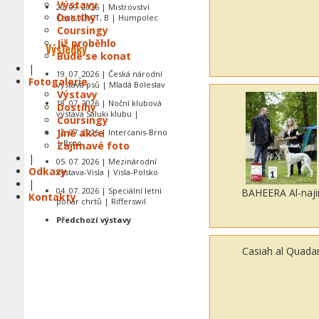
Výstavy
20. 09. 2026 | Mistrovství
Dostihy
Čech, CACT, B | Humpolec
Coursingy
Již proběhlo
Výsledky
Bude se konat
|
19. 07. 2026 | Česká národní
Fotogalerie
výstava psů | Mladá Boleslav
Výstavy
18. 07. 2026 | Noční klubová
Dostihy
výstava Saluki klubu |
Coursingy
Jiné akce
12. 07. 2026 | Intercanis-Brno
| Brno
Zajímavé foto
|
05. 07. 2026 | Mezinárodní
Odkazy
výstava-Visla | Visla-Polsko
|
04. 07. 2026 | Speciální letní
BAHEERA Al-naji
Kontakty
pohár chrtů | Rifferswil
Předchozí výstavy
Casiah al Quada