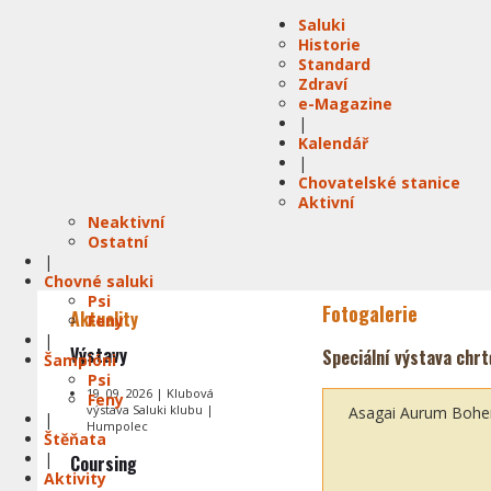
Saluki
Historie
Standard
Zdraví
e-Magazine
|
Kalendář
|
Chovatelské stanice
Aktivní
Neaktivní
Ostatní
|
Chovné saluki
Psi
Fotogalerie
Aktuality
Feny
|
Výstavy
Speciální výstava chrt
Šampióni
Psi
19. 09. 2026 | Klubová
Feny
výstava Saluki klubu |
Asagai Aurum Boh
|
Humpolec
Štěňata
|
Coursing
Aktivity