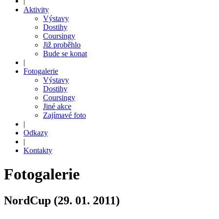
|
Aktivity
Výstavy
Dostihy
Coursingy
Již proběhlo
Bude se konat
|
Fotogalerie
Výstavy
Dostihy
Coursingy
Jiné akce
Zajímavé foto
|
Odkazy
|
Kontakty
Fotogalerie
NordCup (29. 01. 2011)