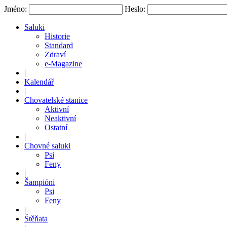
Jméno:
Heslo:
Saluki
Historie
Standard
Zdraví
e-Magazine
|
Kalendář
|
Chovatelské stanice
Aktivní
Neaktivní
Ostatní
|
Chovné saluki
Psi
Feny
|
Šampióni
Psi
Feny
|
Štěňata