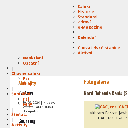
Saluki
Historie
Standard
Zdraví
e-Magazine
|
Kalendář
|
Chovatelské stanice
Aktivní
Neaktivní
Ostatní
|
Chovné saluki
Psi
Fotogalerie
Aktuality
Feny
|
Výstavy
Nord Bohemia Canis (2
Šampióni
Psi
19. 09. 2026 | Klubová
Feny
výstava Saluki klubu |
|
Humpolec
Akhram Farzan Jawh
Štěňata
CAC, res. CACIB
|
Coursing
Aktivity