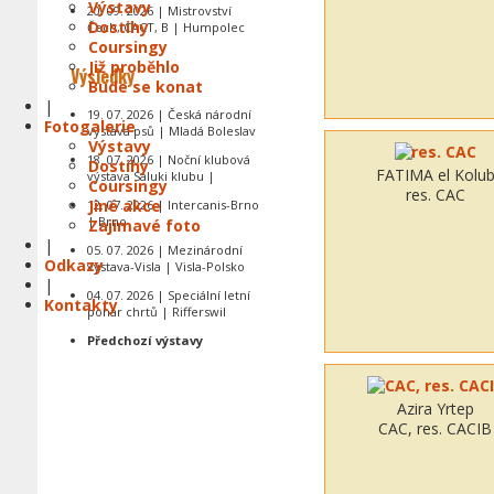
Výstavy
20. 09. 2026 | Mistrovství
Dostihy
Čech, CACT, B | Humpolec
Coursingy
Již proběhlo
Výsledky
Bude se konat
|
19. 07. 2026 | Česká národní
Fotogalerie
výstava psů | Mladá Boleslav
Výstavy
18. 07. 2026 | Noční klubová
Dostihy
FATIMA el Kolu
výstava Saluki klubu |
Coursingy
res. CAC
Jiné akce
12. 07. 2026 | Intercanis-Brno
| Brno
Zajímavé foto
|
05. 07. 2026 | Mezinárodní
Odkazy
výstava-Visla | Visla-Polsko
|
04. 07. 2026 | Speciální letní
Kontakty
pohár chrtů | Rifferswil
Předchozí výstavy
Azira Yrtep
CAC, res. CACIB