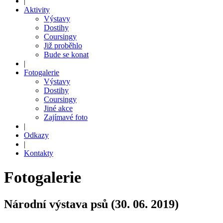
|
Aktivity
Výstavy
Dostihy
Coursingy
Již proběhlo
Bude se konat
|
Fotogalerie
Výstavy
Dostihy
Coursingy
Jiné akce
Zajímavé foto
|
Odkazy
|
Kontakty
Fotogalerie
Národní výstava psů (30. 06. 2019)