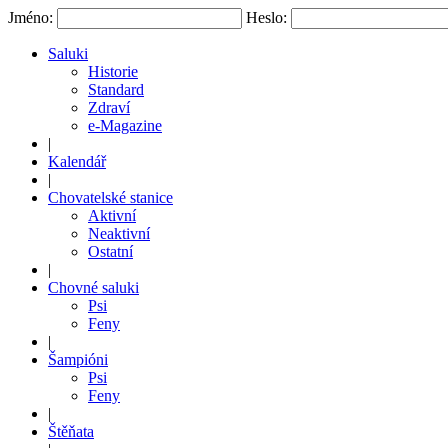
Jméno:
Heslo:
Saluki
Historie
Standard
Zdraví
e-Magazine
|
Kalendář
|
Chovatelské stanice
Aktivní
Neaktivní
Ostatní
|
Chovné saluki
Psi
Feny
|
Šampióni
Psi
Feny
|
Štěňata