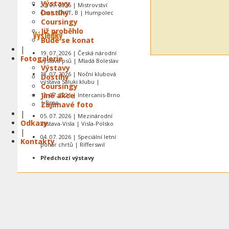
Výstavy
20. 09. 2026 | Mistrovství
Dostihy
Čech, CACT, B | Humpolec
Coursingy
Již proběhlo
Výsledky
Bude se konat
|
19. 07. 2026 | Česká národní
Fotogalerie
výstava psů | Mladá Boleslav
Výstavy
18. 07. 2026 | Noční klubová
Dostihy
výstava Saluki klubu |
Coursingy
Jiné akce
12. 07. 2026 | Intercanis-Brno
| Brno
Zajímavé foto
|
05. 07. 2026 | Mezinárodní
Odkazy
výstava-Visla | Visla-Polsko
|
04. 07. 2026 | Speciální letní
Kontakty
pohár chrtů | Rifferswil
Předchozí výstavy