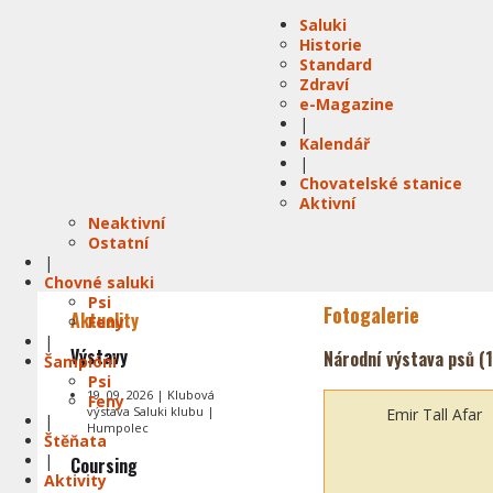
Saluki
Historie
Standard
Zdraví
e-Magazine
|
Kalendář
|
Chovatelské stanice
Aktivní
Neaktivní
Ostatní
|
Chovné saluki
Psi
Fotogalerie
Aktuality
Feny
|
Výstavy
Národní výstava psů (1
Šampióni
Psi
19. 09. 2026 | Klubová
Feny
výstava Saluki klubu |
Emir Tall Afar
|
Humpolec
Štěňata
|
Coursing
Aktivity