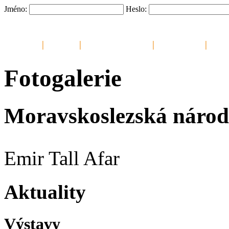
Jméno:
Heslo:
Saluki
|
Kalendář
|
Chovatelské stanice
|
Chovné saluki
|
Šampi
Fotogalerie
Moravskoslezská národn
Emir Tall Afar
Aktuality
Výstavy