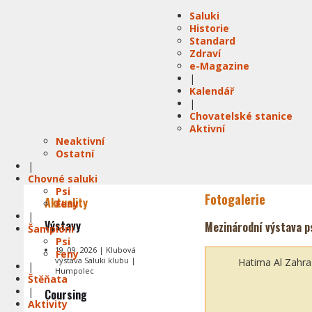
Saluki
Historie
Standard
Zdraví
e-Magazine
|
Kalendář
|
Chovatelské stanice
Aktivní
Neaktivní
Ostatní
|
Chovné saluki
Psi
Fotogalerie
Aktuality
Feny
|
Výstavy
Mezinárodní výstava ps
Šampióni
Psi
19. 09. 2026 | Klubová
Feny
výstava Saluki klubu |
Hatima Al Zahra
|
Humpolec
Štěňata
|
Coursing
Aktivity