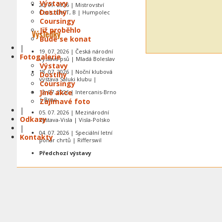
Výstavy
20. 09. 2026 | Mistrovství
Dostihy
Čech, CACT, B | Humpolec
Coursingy
Již proběhlo
Výsledky
Bude se konat
|
19. 07. 2026 | Česká národní
Fotogalerie
výstava psů | Mladá Boleslav
Výstavy
18. 07. 2026 | Noční klubová
Dostihy
výstava Saluki klubu |
Coursingy
Jiné akce
12. 07. 2026 | Intercanis-Brno
| Brno
Zajímavé foto
|
05. 07. 2026 | Mezinárodní
Odkazy
výstava-Visla | Visla-Polsko
|
04. 07. 2026 | Speciální letní
Kontakty
pohár chrtů | Rifferswil
Předchozí výstavy