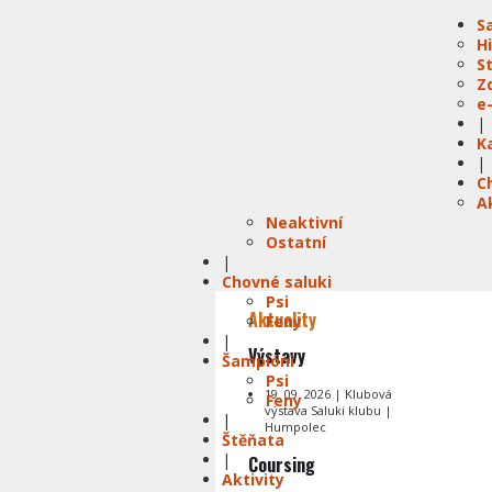
S
H
S
Z
e
|
K
|
C
A
Neaktivní
Ostatní
|
Chovné saluki
Psi
Aktuality
Feny
|
Výstavy
Šampióni
Psi
19. 09. 2026 | Klubová
Feny
výstava Saluki klubu |
|
Humpolec
Štěňata
|
Coursing
Aktivity