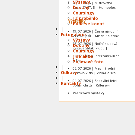
Výstavy
20. 09. 2026 | Mistrovství
Dostihy
Čech, CACT, B | Humpolec
Coursingy
Již proběhlo
Výsledky
Bude se konat
|
19. 07. 2026 | Česká národní
Fotogalerie
výstava psů | Mladá Boleslav
Výstavy
18. 07. 2026 | Noční klubová
Dostihy
výstava Saluki klubu |
Coursingy
Jiné akce
12. 07. 2026 | Intercanis-Brno
| Brno
Zajímavé foto
|
05. 07. 2026 | Mezinárodní
Odkazy
výstava-Visla | Visla-Polsko
|
04. 07. 2026 | Speciální letní
Kontakty
pohár chrtů | Rifferswil
Předchozí výstavy