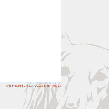
CMS MILLENNIUM CZ | © 2025 Saluki klub ČR