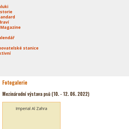
aluki
istorie
tandard
draví
-Magazine
alendář
hovatelské stanice
ktivní
Fotogalerie
Mezinárodní výstava psů (10. - 12. 06. 2022)
Imperial Al Zahra