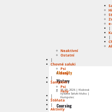
S
H
S
Z
e
|
K
|
C
A
Neaktivní
Ostatní
|
Chovné saluki
Psi
Aktuality
Feny
|
Výstavy
Šampióni
Psi
19. 09. 2026 | Klubová
Feny
výstava Saluki klubu |
|
Humpolec
Štěňata
|
Coursing
Aktivity