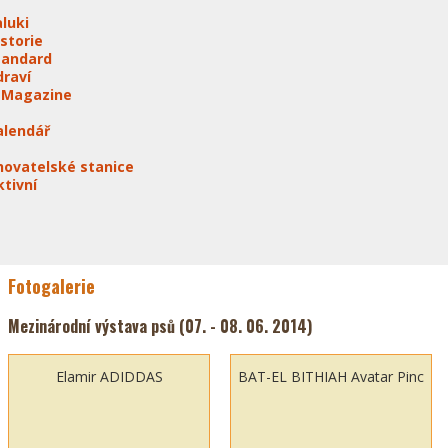
aluki
istorie
tandard
draví
-Magazine
alendář
hovatelské stanice
ktivní
Fotogalerie
Mezinárodní výstava psů (07. - 08. 06. 2014)
Elamir ADIDDAS
BAT-EL BITHIAH Avatar Pinc