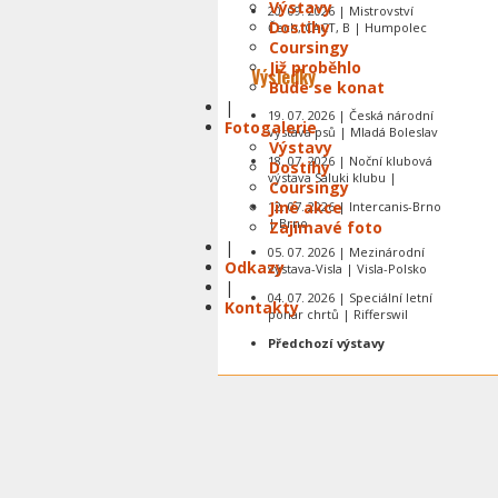
Výstavy
20. 09. 2026 | Mistrovství
Dostihy
Čech, CACT, B | Humpolec
Coursingy
Již proběhlo
Výsledky
Bude se konat
|
19. 07. 2026 | Česká národní
Fotogalerie
výstava psů | Mladá Boleslav
Výstavy
18. 07. 2026 | Noční klubová
Dostihy
výstava Saluki klubu |
Coursingy
Jiné akce
12. 07. 2026 | Intercanis-Brno
| Brno
Zajímavé foto
|
05. 07. 2026 | Mezinárodní
Odkazy
výstava-Visla | Visla-Polsko
|
04. 07. 2026 | Speciální letní
Kontakty
pohár chrtů | Rifferswil
Předchozí výstavy