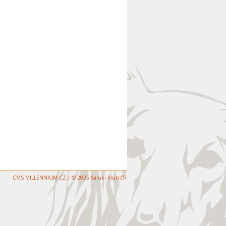
CMS MILLENNIUM CZ | © 2025 Saluki klub ČR