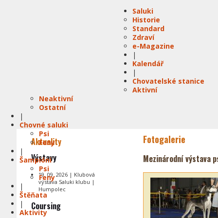
Saluki
Historie
Standard
Zdraví
e-Magazine
|
Kalendář
|
Chovatelské stanice
Aktivní
Neaktivní
Ostatní
|
Chovné saluki
Psi
Fotogalerie
Aktuality
Feny
|
Výstavy
Mezinárodní výstava ps
Šampióni
Psi
19. 09. 2026 | Klubová
Feny
výstava Saluki klubu |
|
Humpolec
Štěňata
|
Coursing
Aktivity