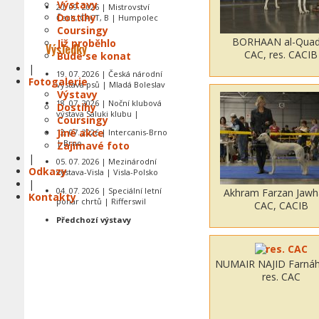
Výstavy
20. 09. 2026 | Mistrovství
Dostihy
Čech, CACT, B | Humpolec
Coursingy
BORHAAN al-Quad
Již proběhlo
Výsledky
CAC, res. CACIB
Bude se konat
|
19. 07. 2026 | Česká národní
Fotogalerie
výstava psů | Mladá Boleslav
Výstavy
18. 07. 2026 | Noční klubová
Dostihy
výstava Saluki klubu |
Coursingy
Jiné akce
12. 07. 2026 | Intercanis-Brno
| Brno
Zajímavé foto
|
05. 07. 2026 | Mezinárodní
Odkazy
výstava-Visla | Visla-Polsko
|
04. 07. 2026 | Speciální letní
Akhram Farzan Jawh
Kontakty
pohár chrtů | Rifferswil
CAC, CACIB
Předchozí výstavy
NUMAIR NAJID Farnáh
res. CAC