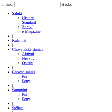
Jméno:
Heslo:
Saluki
Historie
Standard
Zdraví
e-Magazine
|
Kalendář
|
Chovatelské stanice
Aktivní
Neaktivní
Ostatní
|
Chovné saluki
Psi
Feny
|
Šampióni
Psi
Feny
|
Štěňata