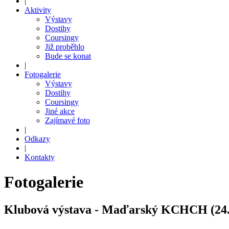
|
Aktivity
Výstavy
Dostihy
Coursingy
Již proběhlo
Bude se konat
|
Fotogalerie
Výstavy
Dostihy
Coursingy
Jiné akce
Zajímavé foto
|
Odkazy
|
Kontakty
Fotogalerie
Klubová výstava - Maďarský KCHCH (24. 