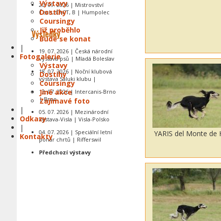
Výstavy
20. 09. 2026 | Mistrovství
Dostihy
Čech, CACT, B | Humpolec
Coursingy
Již proběhlo
Výsledky
Bude se konat
|
19. 07. 2026 | Česká národní
Fotogalerie
výstava psů | Mladá Boleslav
Výstavy
18. 07. 2026 | Noční klubová
Dostihy
výstava Saluki klubu |
Coursingy
Jiné akce
12. 07. 2026 | Intercanis-Brno
| Brno
Zajímavé foto
|
05. 07. 2026 | Mezinárodní
Odkazy
výstava-Visla | Visla-Polsko
|
04. 07. 2026 | Speciální letní
YARIS del Monte de
Kontakty
pohár chrtů | Rifferswil
Předchozí výstavy