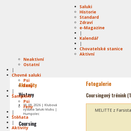
Saluki
Historie
Standard
Zdraví
e-Magazine
|
Kalendář
|
Chovatelské stanice
Aktivní
Neaktivní
Ostatní
|
Chovné saluki
Psi
Fotogalerie
Aktuality
Feny
|
Výstavy
Coursingový trénink (1
Šampióni
Psi
19. 09. 2026 | Klubová
Feny
výstava Saluki klubu |
MELITTE z Farsist
|
Humpolec
Štěňata
|
Coursing
Aktivity