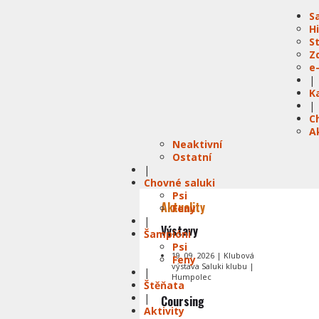
S
H
S
Z
e
|
K
|
C
A
Neaktivní
Ostatní
|
Chovné saluki
Psi
Aktuality
Feny
|
Výstavy
Šampióni
Psi
19. 09. 2026 | Klubová
Feny
výstava Saluki klubu |
|
Humpolec
Štěňata
|
Coursing
Aktivity