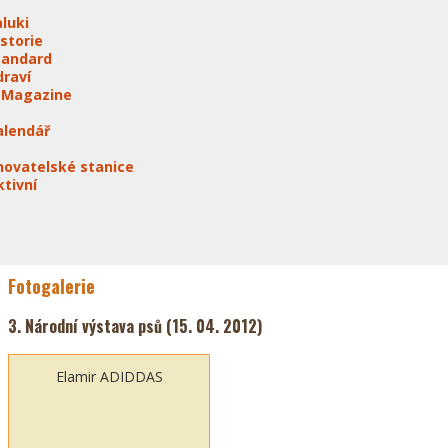
aluki
istorie
tandard
draví
-Magazine
alendář
hovatelské stanice
ktivní
Fotogalerie
3. Národní výstava psů (15. 04. 2012)
Elamir ADIDDAS