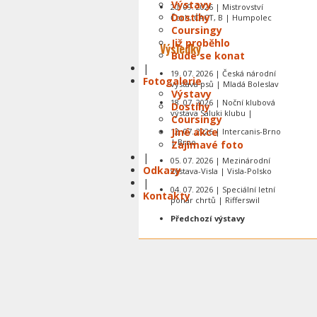
Výstavy
20. 09. 2026 | Mistrovství
Dostihy
Čech, CACT, B | Humpolec
Coursingy
Již proběhlo
Výsledky
Bude se konat
|
19. 07. 2026 | Česká národní
Fotogalerie
výstava psů | Mladá Boleslav
Výstavy
18. 07. 2026 | Noční klubová
Dostihy
výstava Saluki klubu |
Coursingy
Jiné akce
12. 07. 2026 | Intercanis-Brno
| Brno
Zajímavé foto
|
05. 07. 2026 | Mezinárodní
Odkazy
výstava-Visla | Visla-Polsko
|
04. 07. 2026 | Speciální letní
Kontakty
pohár chrtů | Rifferswil
Předchozí výstavy