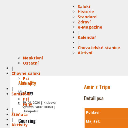
Saluki
Historie
Standard
Zdraví
e-Magazine
|
Kalendář
|
Chovatelské stanice
Aktivní
Neaktivní
Ostatní
|
Chovné saluki
Psi
Aktuality
Feny
Amir z Tripu
|
Výstavy
Šampióni
Detail psa
Psi
19. 09. 2026 | Klubová
Feny
výstava Saluki klubu |
|
Humpolec
Pohlaví
Štěňata
|
Coursing
Majitel:
Aktivity