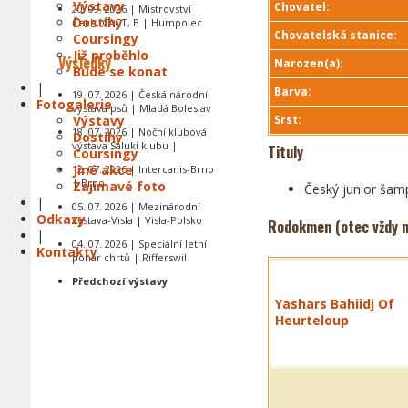
Výstavy
Chovatel:
20. 09. 2026 | Mistrovství
Dostihy
Čech, CACT, B | Humpolec
Chovatelská stanice:
Coursingy
Již proběhlo
Výsledky
Narozen(a):
Bude se konat
|
Barva:
19. 07. 2026 | Česká národní
Fotogalerie
výstava psů | Mladá Boleslav
Výstavy
Srst:
18. 07. 2026 | Noční klubová
Dostihy
výstava Saluki klubu |
Tituly
Coursingy
Jiné akce
12. 07. 2026 | Intercanis-Brno
| Brno
Zajímavé foto
Český junior šam
|
05. 07. 2026 | Mezinárodní
Odkazy
výstava-Visla | Visla-Polsko
Rodokmen (otec vždy n
|
04. 07. 2026 | Speciální letní
Kontakty
pohár chrtů | Rifferswil
Předchozí výstavy
Yashars Bahiidj Of
Heurteloup