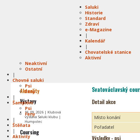
Saluki
Historie
Standard
Zdraví
e-Magazine
|
Kalendář
|
Chovatelské stanice
Aktivní
Neaktivní
Ostatní
|
Chovné saluki
Psi
Svatováclavský cour
Aktuality
Feny
|
Výstavy
Detail akce
Šampióni
Psi
19. 09. 2026 | Klubová
Feny
výstava Saluki klubu |
Místo konání
|
Humpolec
Štěňata
Pořadatel
|
Coursing
Aktivity
Výsledky - psi