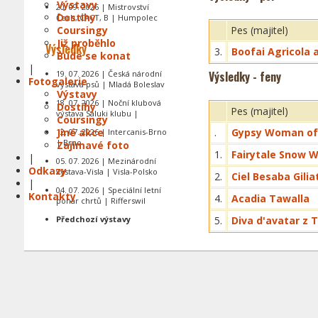
Výstavy
20. 09. 2026 | Mistrovství
Dostihy
Čech, CACT, B | Humpolec
Coursingy
Pes (majitel)
Již proběhlo
Výsledky
3.
Boofai Agricola 
Bude se konat
|
19. 07. 2026 | Česká národní
Výsledky - feny
Fotogalerie
výstava psů | Mladá Boleslav
Výstavy
18. 07. 2026 | Noční klubová
Dostihy
Pes (majitel)
výstava Saluki klubu |
Coursingy
Jiné akce
.
Gypsy Woman of 
12. 07. 2026 | Intercanis-Brno
| Brno
Zajímavé foto
1.
Fairytale Snow W
|
05. 07. 2026 | Mezinárodní
Odkazy
výstava-Visla | Visla-Polsko
2.
Ciel Besaba Gilia
|
04. 07. 2026 | Speciální letní
Kontakty
4.
Acadia Tawalla
pohár chrtů | Rifferswil
Předchozí výstavy
5.
Diva d'avatar z T