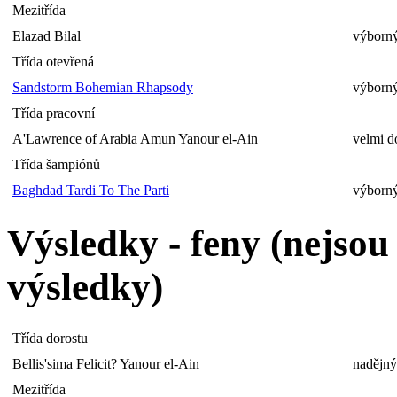
Mezitřída
Elazad Bilal
výborný
Třída otevřená
Sandstorm Bohemian Rhapsody
výborný
Třída pracovní
A'Lawrence of Arabia Amun Yanour el-Ain
velmi d
Třída šampiónů
Baghdad Tardi To The Parti
výborný
Výsledky - feny (nejso
výsledky)
Třída dorostu
Bellis'sima Felicit? Yanour el-Ain
nadějný
Mezitřída